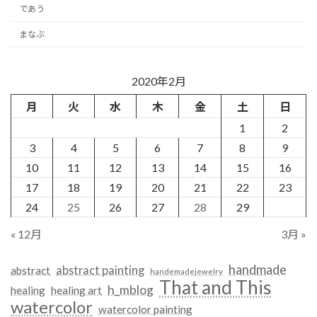
であう
まなぶ
2020年2月
月
火
水
木
金
土
日
1
2
3
4
5
6
7
8
9
10
11
12
13
14
15
16
17
18
19
20
21
22
23
24
25
26
27
28
29
« 12月
3月 »
handmade
abstract painting
abstract
handemadejewelry
That and This
h_mblog
healing
healing art
watercolor
watercolor painting