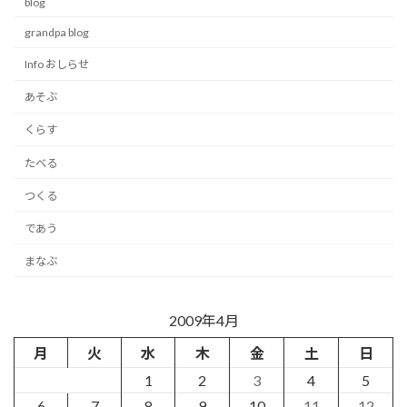
blog
grandpa blog
Info おしらせ
あそぶ
くらす
たべる
つくる
であう
まなぶ
2009年4月
月
火
水
木
金
土
日
1
2
3
4
5
6
7
8
9
10
11
12