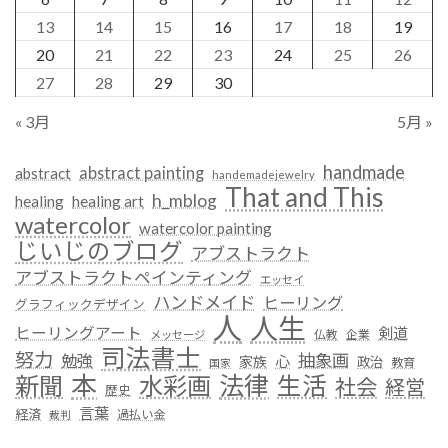
13
14
15
16
17
18
19
20
21
22
23
24
25
26
27
28
29
30
« 3月
5月 »
handmade
abstract painting
abstract
handemadejewelry
That and This
h_mblog
healing
healing art
watercolor
watercolor painting
じいじのブログ
アブストラクト
アブストラクトペインティング
エッセイ
ハンドメイド
ヒーリング
グラフィックデザイン
人
人生
ヒーリングアート
剣道
仏教
企業
メッセージ
司法書士
努力
抽象画
勉強
心
家族
政治
教育
国家
本
法律
新聞
水彩画
生活
社会
経営
歴史
言葉
経済
過払い金
裁判