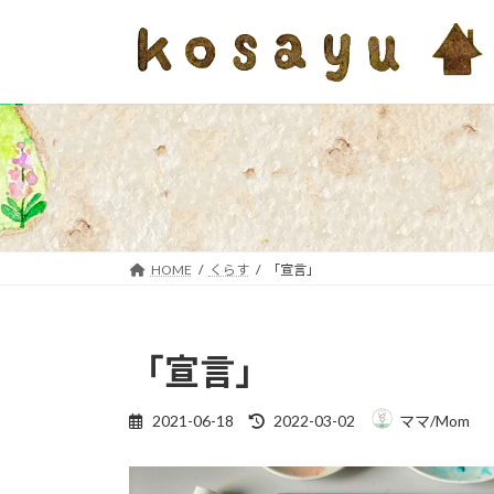
コ
ナ
ン
ビ
テ
ゲ
ン
ー
ツ
シ
へ
ョ
ス
ン
キ
に
ッ
移
プ
動
HOME
くらす
「宣言」
「宣言」
最
2021-06-18
2022-03-02
ママ/Mom
終
更
新