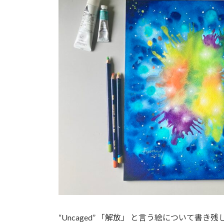
日
時
:
“Uncaged” 「解放」 と言う絵について書き