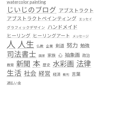
watercolor painting
じいじのブログ
アブストラクト
アブストラクトペインティング
エッセイ
ハンドメイド
グラフィックデザイン
ヒーリング
ヒーリングアート
メッセージ
人
人生
努力
勉強
剣道
仏教
企業
司法書士
抽象画
心
家族
政治
国家
本
法律
新聞
水彩画
歴史
教育
生活
社会
経営
言葉
経済
裁判
過払い金