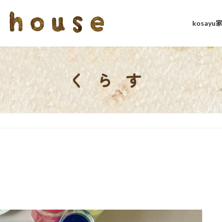
kosay
くらす