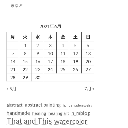
まなぶ
2021年6月
月
火
水
木
金
土
日
1
2
3
4
5
6
7
8
9
10
11
12
13
14
15
16
17
18
19
20
21
22
23
24
25
26
27
28
29
30
« 5月
7月 »
abstract painting
abstract
handemadejewelry
handmade
h_mblog
healing
healing art
That and This
watercolor