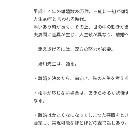
日
時
平成１４年の離婚数28万件、三組に一組が離
:
人生80年と言われる時代。
添いあう時が長く、その上、世の中の動きが
夫妻間に差異が生じ、人生観が異なり、離婚
添え遂げるには、双方の努力が必要。
湯川先生は、語る。
・離婚を決めたら、前向き、先の人生を考え
・相手が応じない場合は、あきらめるか我慢
なる。
・離婚はかたくなになってしまつた感情をと
要望し、実現可能なほとほどの線で話しあう