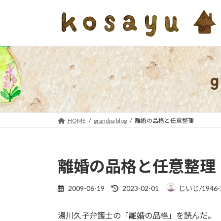
コ
ナ
ン
ビ
テ
ゲ
ン
ー
ツ
シ
へ
ョ
ス
ン
キ
に
ッ
移
プ
動
HOME
grandpa blog
離婚の品格と任意整理
離婚の品格と任意整理
最
2009-06-19
2023-02-01
じいじ/1946-
終
更
湯川久子弁護士の「離婚の品格」を読んだ。
新