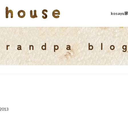
kosay
grandpa blo
2013