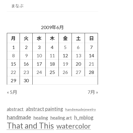
まなぶ
2009年6月
月
火
水
木
金
土
日
1
2
3
4
5
6
7
8
9
10
11
12
13
14
15
16
17
18
19
20
21
22
23
24
25
26
27
28
29
30
« 5月
7月 »
abstract painting
abstract
handemadejewelry
handmade
h_mblog
healing
healing art
That and This
watercolor