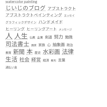
watercolor painting
じいじのブログ
アブストラクト
アブストラクトペインティング
エッセイ
ハンドメイド
グラフィックデザイン
ヒーリング
ヒーリングアート
メッセージ
人
人生
努力
勉強
剣道
仏教
企業
司法書士
抽象画
心
家族
政治
国家
本
法律
新聞
水彩画
歴史
教育
生活
社会
経営
言葉
経済
裁判
過払い金