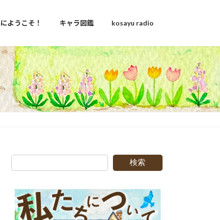
u家にようこそ！
キャラ図鑑
kosayu radio
g
検索