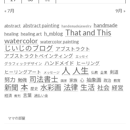
« 7月
9月 »
handmade
abstract painting
abstract
handemadejewelry
That and This
h_mblog
healing
healing art
watercolor
watercolor painting
じいじのブログ
アブストラクト
アブストラクトペインティング
エッセイ
ハンドメイド
ヒーリング
グラフィックデザイン
人
人生
ヒーリングアート
剣道
仏教
企業
メッセージ
司法書士
努力
抽象画
勉強
心
家族
政治
教育
国家
本
法律
新聞
水彩画
生活
社会
経営
歴史
言葉
経済
過払い金
裁判
ママの部屋