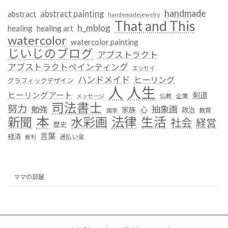
handmade
abstract painting
abstract
handemadejewelry
That and This
h_mblog
healing
healing art
watercolor
watercolor painting
じいじのブログ
アブストラクト
アブストラクトペインティング
エッセイ
ハンドメイド
ヒーリング
グラフィックデザイン
人
人生
ヒーリングアート
剣道
仏教
企業
メッセージ
司法書士
努力
抽象画
勉強
心
家族
政治
教育
国家
本
法律
新聞
水彩画
生活
社会
経営
歴史
言葉
経済
過払い金
裁判
ママの部屋