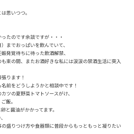
とは思いつつ。
かったのです余談ですが・・・
月）までおっぱいを飲んでいて、
妊娠発覚待ちに待った飲酒解禁、
のも束の間、またお酒好きな私には涙涙の禁酒生活に突入
頑張ります！
も名前をどうしようかと相談中です！
のカツの夏野菜トマトソースがけ、
、ご飯。
は卵と醤油がかかってます。
り、
事の盛りつけ方や食器類に普段からもっともっと凝りたい