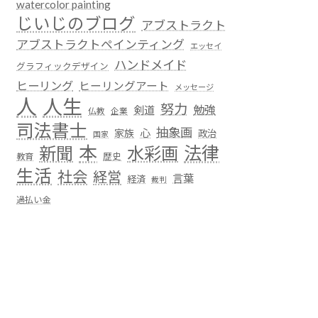
watercolor painting
じいじのブログ
アブストラクト
アブストラクトペインティング
エッセイ
ハンドメイド
グラフィックデザイン
ヒーリング
ヒーリングアート
メッセージ
人
人生
努力
勉強
剣道
仏教
企業
司法書士
抽象画
心
家族
政治
国家
本
法律
新聞
水彩画
歴史
教育
生活
社会
経営
言葉
経済
裁判
過払い金