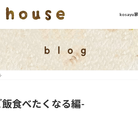
kosay
blog
-
ご飯食べたくなる編-