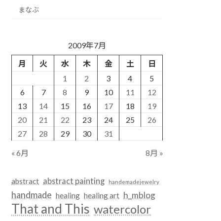
まなぶ
2009年7月
月
火
水
木
金
土
日
1
2
3
4
5
6
7
8
9
10
11
12
13
14
15
16
17
18
19
20
21
22
23
24
25
26
27
28
29
30
31
« 6月
8月 »
abstract painting
abstract
handemadejewelry
handmade
h_mblog
healing
healing art
That and This
watercolor