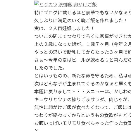
日
時
特にブログに載せるほど豪華でもないかなぁ
:
久しぶりに満足のいく晩ご飯を作れました！
実は、２人目妊娠しました！
ついこの間までつわりでろくに家事ができな
上の２歳になった娘が、１歳７ヶ月（今年２
やっとの思いで断乳してからたった３ヶ月で
さぁ〜今年の夏はビールが飲めるぅと喜んだ
したのでした。
とはいうものの、新たな命を守るため、私は
次はどんな子が生まれてくるのかなぁと早く
本題に戻りまして・・・メニューは、かしわ
キュウリとツナの練りごまサラダ、肉じゃが
無性に卵がけご飯が食べたくなって、ご飯に
つわりが終わってからというもの食欲がもど
お腹いっぱいモリモリ食べちゃった作った食
と、