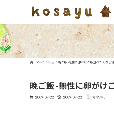
コ
ナ
ン
ビ
テ
ゲ
ン
ー
ツ
シ
へ
ョ
ス
ン
キ
に
ッ
移
プ
動
HOME
blog
晩ご飯 -無性に卵がけご飯食べたくなる編
晩ご飯 -無性に卵がけ
最
2009-07-22
2009-07-22
ママ/Mom
終
更
新