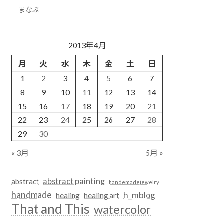
まなぶ
2013年4月
月
火
水
木
金
土
日
1
2
3
4
5
6
7
8
9
10
11
12
13
14
15
16
17
18
19
20
21
22
23
24
25
26
27
28
29
30
« 3月
5月 »
abstract painting
abstract
handemadejewelry
handmade
h_mblog
healing
healing art
That and This
watercolor