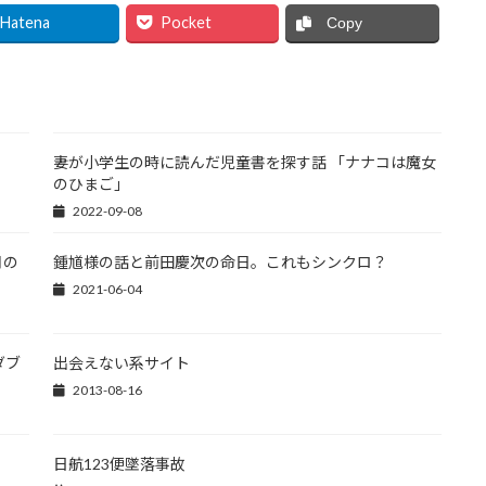
Hatena
Pocket
Copy
妻が小学生の時に読んだ児童書を探す話 「ナナコは魔女
のひまご」
2022-09-08
月の
鍾馗様の話と前田慶次の命日。これもシンクロ？
2021-06-04
ダブ
出会えない系サイト
2013-08-16
日航123便墜落事故