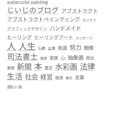
watercolor painting
じいじのブログ
アブストラクト
アブストラクトペインティング
エッセイ
ハンドメイド
グラフィックデザイン
ヒーリング
ヒーリングアート
メッセージ
人
人生
努力
勉強
剣道
仏教
企業
司法書士
抽象画
心
家族
政治
国家
本
法律
新聞
水彩画
歴史
教育
生活
社会
経営
言葉
経済
裁判
過払い金