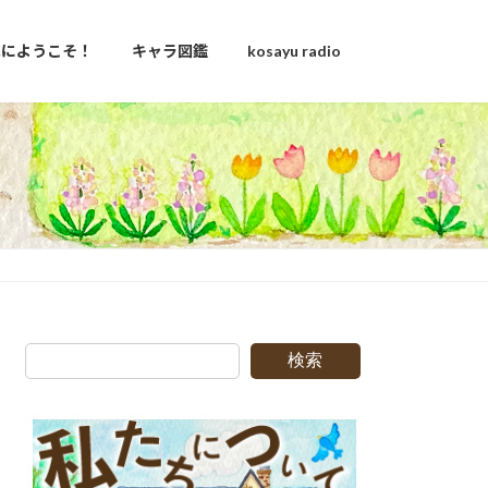
u家にようこそ！
キャラ図鑑
kosayu radio
g
検索