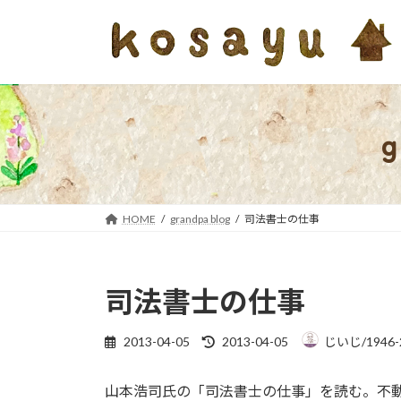
コ
ナ
ン
ビ
テ
ゲ
ン
ー
ツ
シ
へ
ョ
ス
ン
キ
に
ッ
移
プ
動
HOME
grandpa blog
司法書士の仕事
司法書士の仕事
最
2013-04-05
2013-04-05
じいじ/1946-
終
更
山本浩司氏の「司法書士の仕事」を読む。不
新