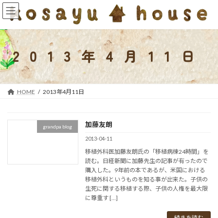
コ
ナ
ン
ビ
テ
ゲ
ン
ー
ツ
シ
2013年4月11日
へ
ョ
ス
ン
キ
に
ッ
移
HOME
2013年4月11日
プ
動
加藤友朗
grandpa blog
2013-04-11
移植外科医加藤友朗氏の「移植病棟24時間」を
読む。日経新聞に加藤先生の記事が有ったので
購入した。9年前の本であるが、米国における
移植外科というものを知る事が出来た。子供の
生死に関する移植する際、子供の人権を最大限
に尊重す […]
続きを読む