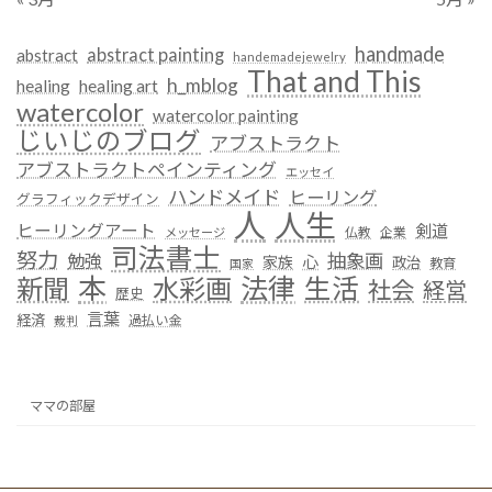
handmade
abstract painting
abstract
handemadejewelry
That and This
h_mblog
healing
healing art
watercolor
watercolor painting
じいじのブログ
アブストラクト
アブストラクトペインティング
エッセイ
ハンドメイド
ヒーリング
グラフィックデザイン
人
人生
ヒーリングアート
剣道
仏教
企業
メッセージ
司法書士
努力
抽象画
勉強
心
家族
政治
教育
国家
本
法律
新聞
水彩画
生活
社会
経営
歴史
言葉
経済
過払い金
裁判
ママの部屋