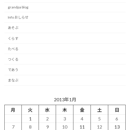
grandpa blog
Info おしらせ
あそぶ
くらす
たべる
つくる
であう
まなぶ
2013年1月
月
火
水
木
金
土
日
1
2
3
4
5
6
7
8
9
10
11
12
13