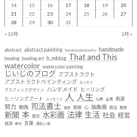
14
15
16
17
18
19
20
21
22
23
24
25
26
27
28
29
30
31
« 12月
2月 »
handmade
abstract painting
abstract
handemadejewelry
That and This
h_mblog
healing
healing art
watercolor
watercolor painting
じいじのブログ
アブストラクト
アブストラクトペインティング
エッセイ
ハンドメイド
ヒーリング
グラフィックデザイン
人
人生
ヒーリングアート
剣道
仏教
企業
メッセージ
司法書士
努力
抽象画
勉強
心
家族
政治
教育
国家
本
法律
新聞
水彩画
生活
社会
経営
歴史
言葉
経済
過払い金
裁判