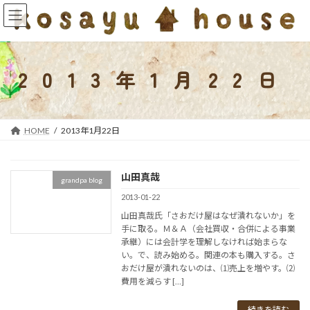
コ
ナ
ン
ビ
テ
ゲ
ン
ー
ツ
シ
2013年1月22日
へ
ョ
ス
ン
キ
に
ッ
移
HOME
2013年1月22日
プ
動
山田真哉
grandpa blog
2013-01-22
山田真哉氏「さおだけ屋はなぜ潰れないか」を
手に取る。Ｍ＆Ａ（会社買収・合併による事業
承継）には会計学を理解しなければ始まらな
い。で、読み始める。関連の本も購入する。さ
おだけ屋が潰れないのは、⑴売上を増やす。⑵
費用を減らす […]
続きを読む