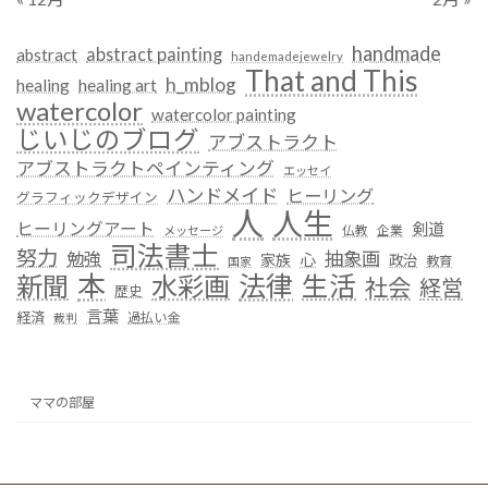
handmade
abstract painting
abstract
handemadejewelry
That and This
h_mblog
healing
healing art
watercolor
watercolor painting
じいじのブログ
アブストラクト
アブストラクトペインティング
エッセイ
ハンドメイド
ヒーリング
グラフィックデザイン
人
人生
ヒーリングアート
剣道
仏教
企業
メッセージ
司法書士
努力
抽象画
勉強
心
家族
政治
教育
国家
本
法律
新聞
水彩画
生活
社会
経営
歴史
言葉
経済
過払い金
裁判
ママの部屋