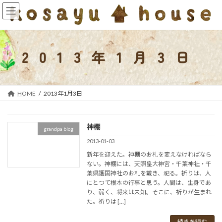
コ
ナ
ン
ビ
テ
ゲ
ン
ー
ツ
シ
2013年1月3日
へ
ョ
ス
ン
キ
に
ッ
移
HOME
2013年1月3日
プ
動
神棚
grandpa blog
2013-01-03
新年を迎えた。神棚のお札を変えなければなら
ない。神棚には、天照皇大神宮・千葉神社・千
葉県護国神社のお札を戴き、祀る。祈りは、人
にとつて根本の行事と思う。人間は、生身であ
り、弱く、将来は未知。そこに、祈りが生まれ
た。祈りは […]
続きを読む