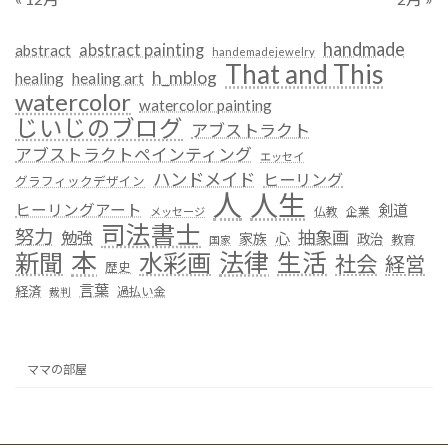
handmade
abstract painting
abstract
handemadejewelry
That and This
h_mblog
healing
healing art
watercolor
watercolor painting
じいじのブログ
アブストラクト
アブストラクトペインティング
エッセイ
ハンドメイド
ヒーリング
グラフィックデザイン
人
人生
ヒーリングアート
剣道
仏教
企業
メッセージ
司法書士
努力
抽象画
勉強
心
家族
政治
教育
国家
本
法律
新聞
水彩画
生活
社会
経営
歴史
言葉
経済
過払い金
裁判
ママの部屋