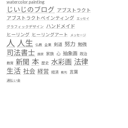
watercolor painting
じいじのブログ
アブストラクト
アブストラクトペインティング
エッセイ
ハンドメイド
グラフィックデザイン
ヒーリング
ヒーリングアート
メッセージ
人
人生
努力
勉強
剣道
仏教
企業
司法書士
抽象画
心
家族
政治
国家
本
法律
新聞
水彩画
歴史
教育
生活
社会
経営
言葉
経済
裁判
過払い金