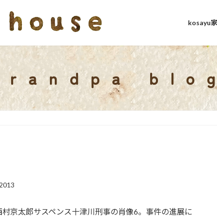
kosay
grandpa blo
2013
西村京太郎サスペンス十津川刑事の肖像6。事件の進展に