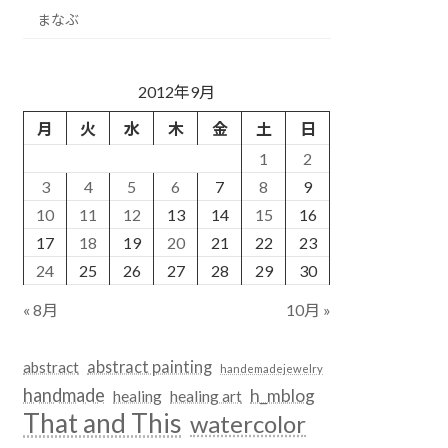
まなぶ
2012年9月
月
火
水
木
金
土
日
1
2
3
4
5
6
7
8
9
10
11
12
13
14
15
16
17
18
19
20
21
22
23
24
25
26
27
28
29
30
« 8月
10月 »
abstract painting
abstract
handemadejewelry
handmade
h_mblog
healing
healing art
That and This
watercolor