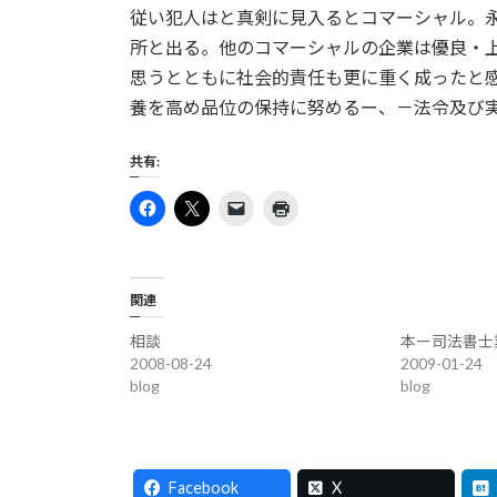
日
従い犯人はと真剣に見入るとコマーシャル。
時
所と出る。他のコマーシャルの企業は優良・
:
思うとともに社会的責任も更に重く成ったと
養を高め品位の保持に努めるー、－法令及び
共有:
関連
相談
本ー司法書士
2008-08-24
2009-01-24
blog
blog
Facebook
X