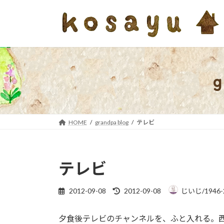
コ
ナ
ン
ビ
テ
ゲ
ン
ー
ツ
シ
へ
ョ
ス
ン
キ
に
ッ
移
プ
動
HOME
grandpa blog
テレビ
テレビ
最
2012-09-08
2012-09-08
じいじ/1946-
終
更
夕食後テレビのチャンネルを、ふと入れる。
新