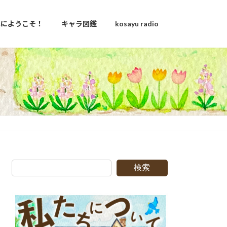
u家にようこそ！
キャラ図鑑
kosayu radio
g
検索