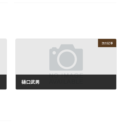
次の記事
樋口武男
2012-09-10