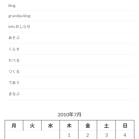
blog
grandpa blog
Info おしらせ
あそぶ
くらす
たべる
つくる
であう
まなぶ
2010年7月
月
火
水
木
金
土
日
1
2
3
4