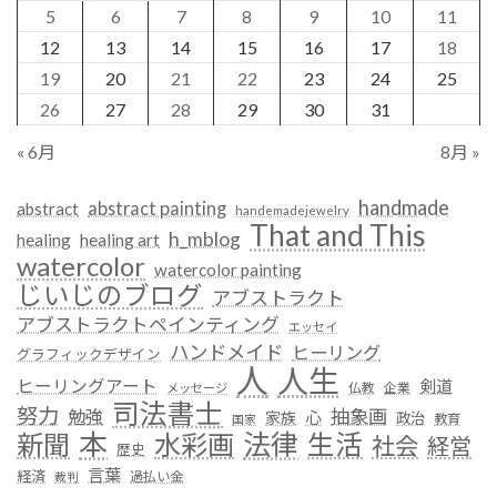
5
6
7
8
9
10
11
12
13
14
15
16
17
18
19
20
21
22
23
24
25
26
27
28
29
30
31
« 6月
8月 »
handmade
abstract painting
abstract
handemadejewelry
That and This
h_mblog
healing
healing art
watercolor
watercolor painting
じいじのブログ
アブストラクト
アブストラクトペインティング
エッセイ
ハンドメイド
ヒーリング
グラフィックデザイン
人
人生
ヒーリングアート
剣道
仏教
企業
メッセージ
司法書士
努力
抽象画
勉強
心
家族
政治
教育
国家
本
法律
新聞
水彩画
生活
社会
経営
歴史
言葉
経済
過払い金
裁判