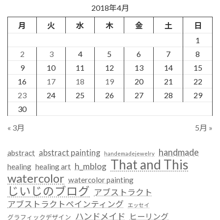
2018年4月
月
火
水
木
金
土
日
1
2
3
4
5
6
7
8
9
10
11
12
13
14
15
16
17
18
19
20
21
22
23
24
25
26
27
28
29
30
« 3月
5月 »
handmade
abstract painting
abstract
handemadejewelry
That and This
h_mblog
healing
healing art
watercolor
watercolor painting
じいじのブログ
アブストラクト
アブストラクトペインティング
エッセイ
ハンドメイド
ヒーリング
グラフィックデザイン