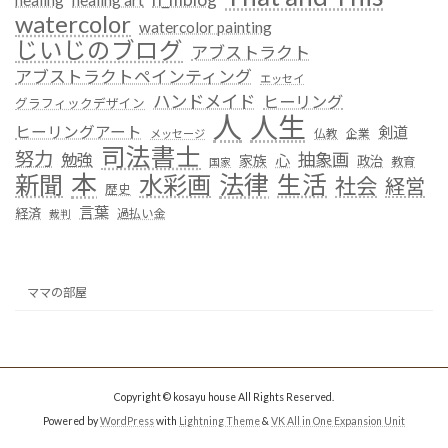
healing
healing art
watercolor
watercolor painting
じいじのブログ
アブストラクト
アブストラクトペインティング
エッセイ
ハンドメイド
ヒーリング
グラフィックデザイン
人
人生
ヒーリングアート
剣道
仏教
企業
メッセージ
司法書士
努力
抽象画
勉強
心
家族
政治
教育
国家
本
法律
新聞
水彩画
生活
社会
経営
歴史
言葉
経済
過払い金
裁判
ママの部屋
Copyright © kosayu house All Rights Reserved.
Powered by
WordPress
with
Lightning Theme
&
VK All in One Expansion Unit