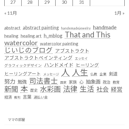
27
28
29
30
31
« 11月
1月 »
handmade
abstract painting
abstract
handemadejewelry
That and This
h_mblog
healing
healing art
watercolor
watercolor painting
じいじのブログ
アブストラクト
アブストラクトペインティング
エッセイ
ハンドメイド
ヒーリング
グラフィックデザイン
人
人生
ヒーリングアート
剣道
仏教
企業
メッセージ
司法書士
努力
抽象画
勉強
心
家族
政治
教育
国家
本
法律
新聞
水彩画
生活
社会
経営
歴史
言葉
経済
過払い金
裁判
ママの部屋