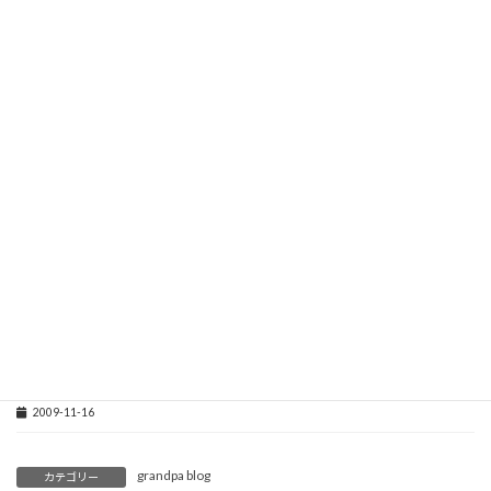
貸金業法改正
2010-06-03
貸金業
2010-03-17
プロミス
2010-02-25
今日の朝日新聞
2009-12-23
消費者金融会社
2009-11-21
プロミス社長談
2009-11-16
grandpa blog
カテゴリー