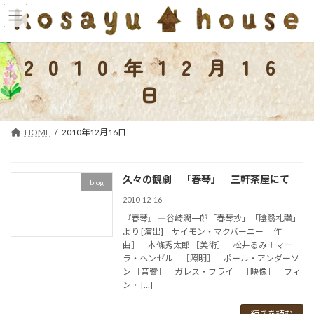
コ
ナ
ン
ビ
テ
ゲ
ン
ー
2010年12月16
ツ
シ
へ
ョ
日
ス
ン
キ
に
ッ
移
HOME
2010年12月16日
プ
動
久々の観劇 「春琴」 三軒茶屋にて
blog
2010-12-16
『春琴』 ―谷崎潤一郎「春琴抄」「陰翳礼讃」
より [演出] サイモン・マクバーニー ［作
曲］ 本條秀太郎 ［美術］ 松井るみ＋マー
ラ・ヘンゼル ［照明］ ポール・アンダーソ
ン ［音響］ ガレス・フライ ［映像］ フィ
ン・ […]
続きを読む