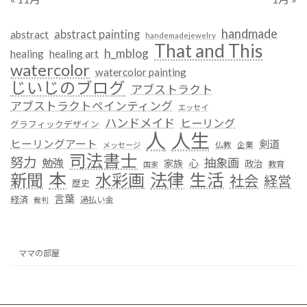
handmade
abstract painting
abstract
handemadejewelry
That and This
h_mblog
healing
healing art
watercolor
watercolor painting
じいじのブログ
アブストラクト
アブストラクトペインティング
エッセイ
ハンドメイド
ヒーリング
グラフィックデザイン
人
人生
ヒーリングアート
剣道
仏教
企業
メッセージ
司法書士
努力
抽象画
勉強
心
家族
政治
教育
国家
本
法律
新聞
水彩画
生活
社会
経営
歴史
言葉
経済
過払い金
裁判
ママの部屋