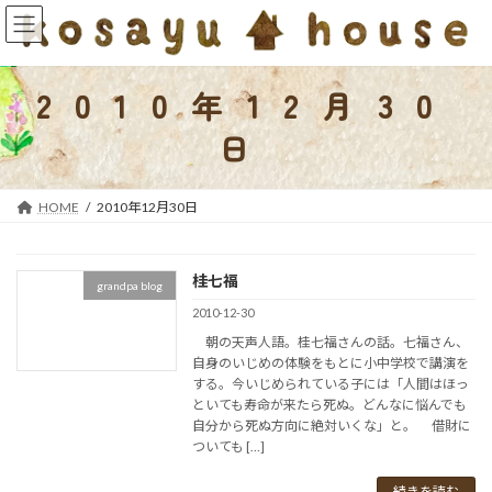
コ
ナ
ン
ビ
テ
ゲ
ン
ー
2010年12月30
ツ
シ
へ
ョ
日
ス
ン
キ
に
ッ
移
HOME
2010年12月30日
プ
動
桂七福
grandpa blog
2010-12-30
朝の天声人語。桂七福さんの話。七福さん、
自身のいじめの体験をもとに小中学校で講演を
する。今いじめられている子には「人間はほっ
といても寿命が来たら死ぬ。どんなに悩んでも
自分から死ぬ方向に絶対いくな」と。 借財に
ついても […]
続きを読む