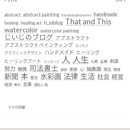
handmade
abstract painting
abstract
handemadejewelry
That and This
h_mblog
healing
healing art
watercolor
watercolor painting
じいじのブログ
アブストラクト
アブストラクトペインティング
エッセイ
ハンドメイド
ヒーリング
グラフィックデザイン
人
人生
ヒーリングアート
剣道
仏教
企業
メッセージ
司法書士
努力
抽象画
勉強
心
家族
政治
教育
国家
本
法律
新聞
水彩画
生活
社会
経営
歴史
言葉
経済
過払い金
裁判
ママの部屋