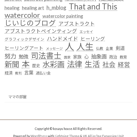
That and This
h_mblog
healing
healing art
watercolor
watercolor painting
じいじのブログ
アブストラクト
アブストラクトペインティング
エッセイ
ハンドメイド
ヒーリング
グラフィックデザイン
人
人生
ヒーリングアート
剣道
仏教
企業
メッセージ
司法書士
努力
抽象画
勉強
心
家族
政治
教育
国家
本
法律
新聞
水彩画
生活
社会
経営
歴史
言葉
経済
過払い金
裁判
ママの部屋
Copyright © kosayu house All Rights Reserved.
Powered by
WordPress
with
Lightning Theme
&
VK All in One Expansion Unit