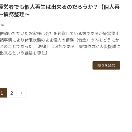
経営者でも個人再生は出来るのだろうか？【個人再
～債務整理～
-16
依頼いただいたお客様は会社を経営している方であるが経営停止
諸事情により休眠状態のまま個人の債務（借金）のみをどうにか
とのことであった。 法律上は可能である。書類作成が大変複雑に
出来るという結論を導 […]
続きを読む
1
2
»
固
固
定
定
ペ
ペ
ー
ー
ジ
ジ