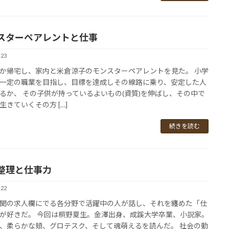
スターペアレントと仕事
-23
か帰宅し、家内と米倉涼子のモンスターペアレントを見た。 小学
一定の職業を目指し、目標を達成しその線路に乗り、安定した人
るか、 その子供が持っているよいもの(資質)を伸ばし、その中で
生きていくその方 […]
続きを読む
整理と仕事力
-22
聞の求人欄にでる各分野で活躍中の人が話し、それを纏めた「仕
が好きだ。 今回は桐野夏生。金澤出身、成蹊大学卒業、小説家。
、柔らかな頬、グロテスク、そして魂萌えるを読んだ。 社会の動