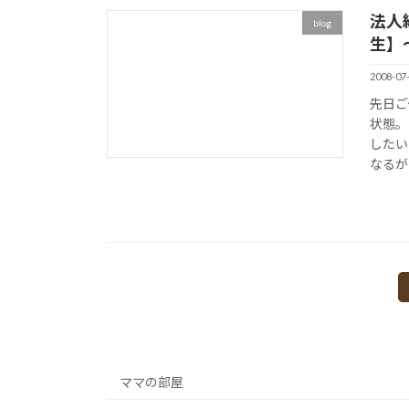
法人
blog
生】
2008-07
先日ご
状態。
したい
なるが
投
稿
の
ママの部屋
ペ