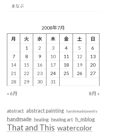
まなぶ
2008年7月
月
火
水
木
金
土
日
1
2
3
4
5
6
7
8
9
10
11
12
13
14
15
16
17
18
19
20
21
22
23
24
25
26
27
28
29
30
31
« 6月
8月 »
abstract painting
abstract
handemadejewelry
handmade
h_mblog
healing
healing art
That and This
watercolor