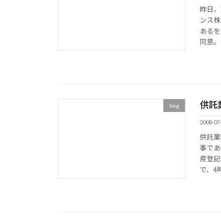
昨日、
ンス株
あるを
同意。
供託
blog
2008-07
供託業
事であ
産登記
で、4