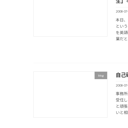
生】
2008-07
本日、
という
を英語
葉だと
自己
blog
2008-07
事務所
受任し
と頑張
いと相