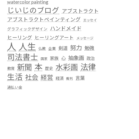
watercolor painting
じいじのブログ
アブストラクト
アブストラクトペインティング
エッセイ
ハンドメイド
グラフィックデザイン
ヒーリング
ヒーリングアート
メッセージ
人
人生
努力
勉強
剣道
仏教
企業
司法書士
抽象画
心
家族
政治
国家
本
法律
新聞
水彩画
歴史
教育
生活
社会
経営
言葉
経済
裁判
過払い金