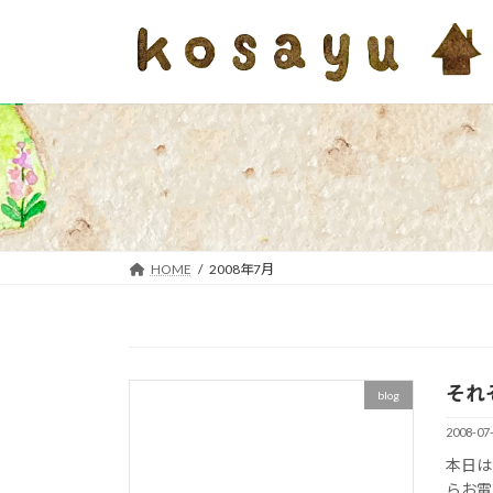
コ
ナ
ン
ビ
テ
ゲ
ン
ー
ツ
シ
へ
ョ
ス
ン
キ
に
ッ
移
プ
動
HOME
2008年7月
それ
blog
2008-07
本日は
らお電