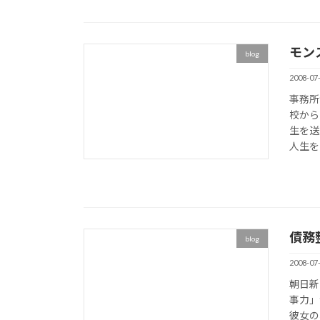
モン
blog
2008-07
事務所
校から
生を送
人生を
債務
blog
2008-07
朝日新
事力」
彼女の