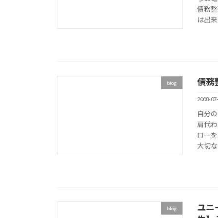
債務整
は出来
債務
blog
2008-07
自分の
肩代わ
ローを
大切な
ユニ
blog