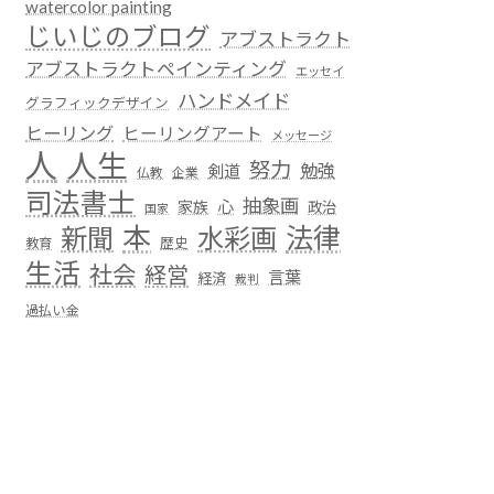
watercolor painting
じいじのブログ
アブストラクト
アブストラクトペインティング
エッセイ
ハンドメイド
グラフィックデザイン
ヒーリング
ヒーリングアート
メッセージ
人
人生
努力
勉強
剣道
仏教
企業
司法書士
抽象画
心
家族
政治
国家
本
法律
新聞
水彩画
歴史
教育
生活
社会
経営
言葉
経済
裁判
過払い金