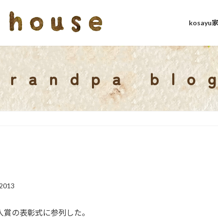
kosay
grandpa blo
2013
人賞の表彰式に参列した。