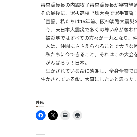
日
審査委員長の内舘牧子審査委員長が審査経
時
その最後に、選抜高校野球大会で選手宣誓し
:
「宣誓。私たちは16年前、阪神淡路大震災
今、東日本大震災で多くの尊い命が奪われ
被災地ではすべての方々が一丸となり、仲
人は、仲間にささえられることで大きな困
私たちに今できること。それはこの大会を
がんばろう！日本。
生かされている命に感謝し、全身全霊で正
生かされている命。大事にしたいと思った
共有: