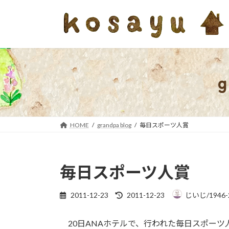
コ
ナ
ン
ビ
テ
ゲ
ン
ー
ツ
シ
へ
ョ
ス
ン
キ
に
ッ
移
プ
動
HOME
grandpa blog
毎日スポーツ人賞
毎日スポーツ人賞
最
2011-12-23
2011-12-23
じいじ/1946-
終
更
20日ANAホテルで、行われた毎日スポーツ
新