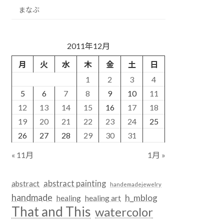
まなぶ
2011年12月
月
火
水
木
金
土
日
1
2
3
4
5
6
7
8
9
10
11
12
13
14
15
16
17
18
19
20
21
22
23
24
25
26
27
28
29
30
31
« 11月
1月 »
abstract painting
abstract
handemadejewelry
handmade
h_mblog
healing
healing art
That and This
watercolor