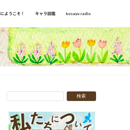
u家にようこそ！
キャラ図鑑
kosayu radio
g
検索