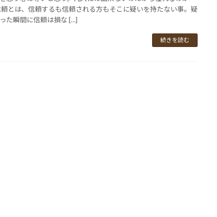
信頼とは、信頼するも信頼される方もそこに疑いを持たない事。疑
った瞬間に信頼は損な […]
続きを読む