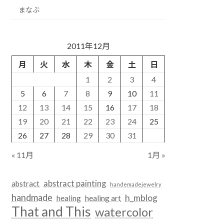
まなぶ
2011年12月
月
火
水
木
金
土
日
1
2
3
4
5
6
7
8
9
10
11
12
13
14
15
16
17
18
19
20
21
22
23
24
25
26
27
28
29
30
31
« 11月
1月 »
abstract painting
abstract
handemadejewelry
handmade
h_mblog
healing
healing art
That and This
watercolor