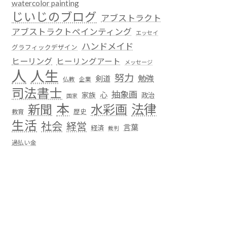
watercolor painting
じいじのブログ
アブストラクト
アブストラクトペインティング
エッセイ
ハンドメイド
グラフィックデザイン
ヒーリング
ヒーリングアート
メッセージ
人
人生
努力
勉強
剣道
仏教
企業
司法書士
抽象画
心
家族
政治
国家
本
法律
新聞
水彩画
歴史
教育
生活
社会
経営
言葉
経済
裁判
過払い金