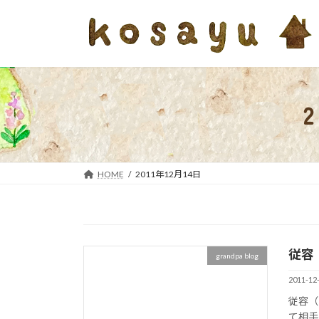
コ
ナ
ン
ビ
テ
ゲ
ン
ー
ツ
シ
へ
ョ
ス
ン
キ
に
ッ
移
プ
動
HOME
2011年12月14日
従容
grandpa blog
2011-12
従容（
て相手