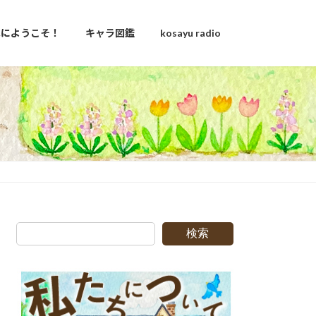
u家にようこそ！
キャラ図鑑
kosayu radio
日
検索