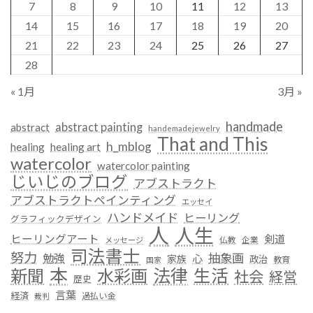
7
8
9
10
11
12
13
14
15
16
17
18
19
20
21
22
23
24
25
26
27
28
« 1月
3月 »
handmade
abstract painting
abstract
handemadejewelry
That and This
h_mblog
healing
healing art
watercolor
watercolor painting
じいじのブログ
アブストラクト
アブストラクトペインティング
エッセイ
ハンドメイド
ヒーリング
グラフィックデザイン
人
人生
ヒーリングアート
剣道
仏教
企業
メッセージ
司法書士
努力
抽象画
勉強
心
家族
政治
教育
国家
本
法律
新聞
水彩画
生活
社会
経営
歴史
言葉
経済
過払い金
裁判