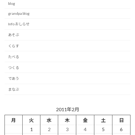
blog
grandpa blog
Info おしらせ
あそぶ
くらす
たべる
つくる
であう
まなぶ
2011年2月
月
火
水
木
金
土
日
1
2
3
4
5
6