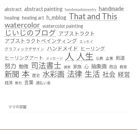
handmade
abstract painting
abstract
handemadejewelry
That and This
h_mblog
healing
healing art
watercolor
watercolor painting
じいじのブログ
アブストラクト
アブストラクトペインティング
エッセイ
ハンドメイド
ヒーリング
グラフィックデザイン
人
人生
ヒーリングアート
剣道
仏教
企業
メッセージ
司法書士
努力
抽象画
勉強
心
家族
政治
教育
国家
本
法律
新聞
水彩画
生活
社会
経営
歴史
言葉
経済
過払い金
裁判
ママの部屋