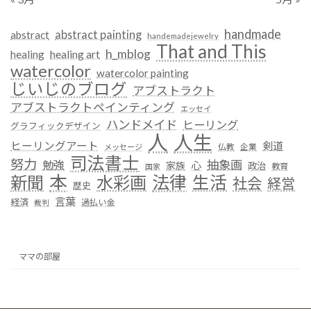
handmade
abstract painting
abstract
handemadejewelry
That and This
h_mblog
healing
healing art
watercolor
watercolor painting
じいじのブログ
アブストラクト
アブストラクトペインティング
エッセイ
ハンドメイド
ヒーリング
グラフィックデザイン
人
人生
ヒーリングアート
剣道
仏教
企業
メッセージ
司法書士
努力
抽象画
勉強
心
家族
政治
教育
国家
本
法律
新聞
水彩画
生活
社会
経営
歴史
言葉
経済
過払い金
裁判
ママの部屋