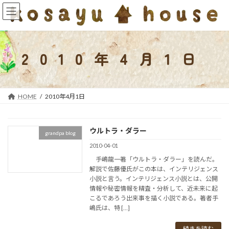
コ
ナ
ン
ビ
テ
ゲ
ン
ー
ツ
シ
2010年4月1日
へ
ョ
ス
ン
キ
に
ッ
移
HOME
2010年4月1日
プ
動
ウルトラ・ダラー
grandpa blog
2010-04-01
手嶋龍一著「ウルトラ・ダラー」を読んだ。
解説で佐藤優氏がこの本は、インテリジェンス
小説と言う。インテリジェンス小説とは、公開
情報や秘密情報を精査・分析して、近未来に起
こるであろう出来事を描く小説である。著者手
嶋氏は、特 […]
続きを読む