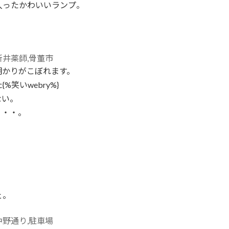
入ったかわいいランプ。
明かりがこぼれます。
笑いwebry%}
ない。
・・・。
ェ。