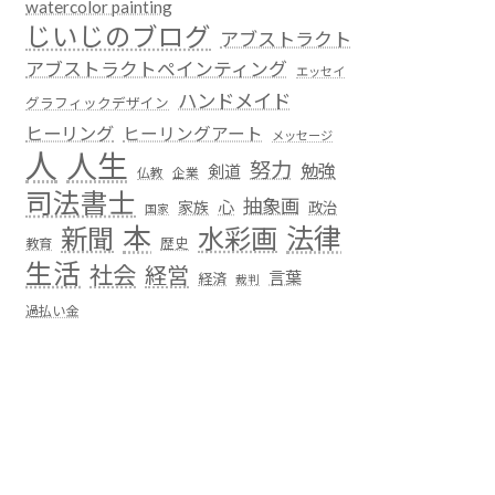
watercolor painting
じいじのブログ
アブストラクト
アブストラクトペインティング
エッセイ
ハンドメイド
グラフィックデザイン
ヒーリング
ヒーリングアート
メッセージ
人
人生
努力
勉強
剣道
仏教
企業
司法書士
抽象画
心
家族
政治
国家
本
法律
新聞
水彩画
歴史
教育
生活
社会
経営
言葉
経済
裁判
過払い金