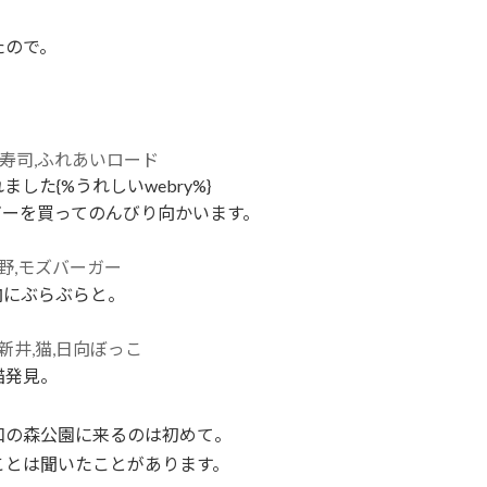
たので。
た{%うれしいwebry%}
ガーを買ってのんびり向かいます。
向にぶらぶらと。
猫発見。
和の森公園に来るのは初めて。
ことは聞いたことがあります。