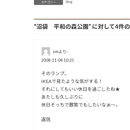
blog
カテゴリー
“
沼袋 平和の森公園
” に対して4
yas
より:
2008-11-04 10:25
そのランプ。
IKEAで見たような気がする！
それにしてもいい休日を過ごしたね★
あたしも久しぶりに
休日そっちで散策でもしたいなぁ～。
返信