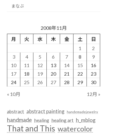
まなぶ
2008年11月
月
火
水
木
金
土
日
1
2
3
4
5
6
7
8
9
10
11
12
13
14
15
16
17
18
19
20
21
22
23
24
25
26
27
28
29
30
« 10月
12月 »
abstract painting
abstract
handemadejewelry
handmade
h_mblog
healing
healing art
That and This
watercolor