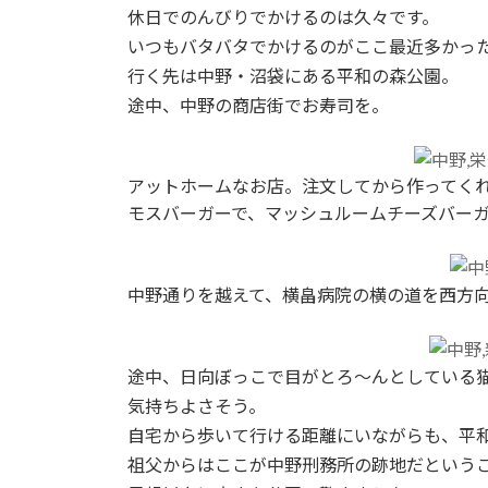
日
休日でのんびりでかけるのは久々です。
時
いつもバタバタでかけるのがここ最近多かっ
:
行く先は中野・沼袋にある平和の森公園。
途中、中野の商店街でお寿司を。
アットホームなお店。注文してから作ってくれまし
モスバーガーで、マッシュルームチーズバー
中野通りを越えて、横畠病院の横の道を西方
途中、日向ぼっこで目がとろ～んとしている
気持ちよさそう。
自宅から歩いて行ける距離にいながらも、平
祖父からはここが中野刑務所の跡地だという