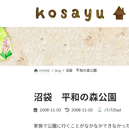
コ
ナ
ン
ビ
テ
ゲ
ン
ー
ツ
シ
へ
ョ
ス
ン
キ
に
ッ
移
プ
動
HOME
blog
沼袋 平和の森公園
沼袋 平和の森公園
最
2008-11-03
2008-11-03
パパ/Dad
終
更
家族で公園に行くことがなかなかできなかっ
新