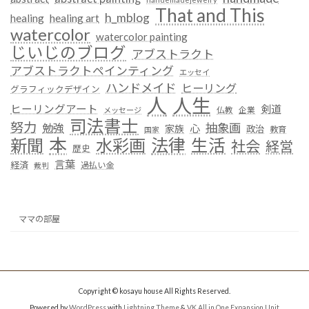
That and This
h_mblog
healing
healing art
watercolor
watercolor painting
じいじのブログ
アブストラクト
アブストラクトペインティング
エッセイ
ハンドメイド
ヒーリング
グラフィックデザイン
人
人生
ヒーリングアート
剣道
仏教
企業
メッセージ
司法書士
努力
抽象画
勉強
心
家族
政治
教育
国家
本
法律
新聞
水彩画
生活
社会
経営
歴史
言葉
経済
過払い金
裁判
ママの部屋
Copyright © kosayu house All Rights Reserved.
Powered by
WordPress
with
Lightning Theme
&
VK All in One Expansion Unit