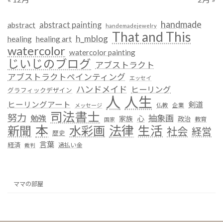
handmade
abstract painting
abstract
handemadejewelry
That and This
h_mblog
healing
healing art
watercolor
watercolor painting
じいじのブログ
アブストラクト
アブストラクトペインティング
エッセイ
ハンドメイド
ヒーリング
グラフィックデザイン
人
人生
ヒーリングアート
剣道
仏教
企業
メッセージ
司法書士
努力
抽象画
勉強
心
家族
政治
教育
国家
本
法律
新聞
水彩画
生活
社会
経営
歴史
言葉
経済
過払い金
裁判
ママの部屋