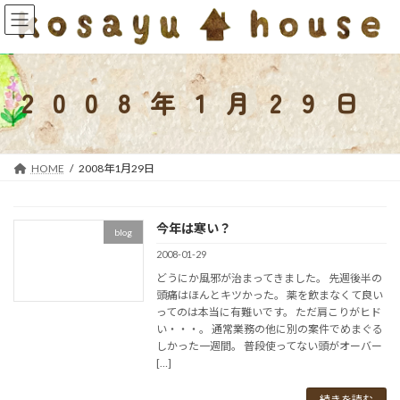
コ
ナ
ン
ビ
テ
ゲ
ン
ー
ツ
シ
2008年1月29日
へ
ョ
ス
ン
キ
に
ッ
移
HOME
2008年1月29日
プ
動
今年は寒い？
blog
2008-01-29
どうにか風邪が治まってきました。 先週後半の
頭痛はほんとキツかった。 薬を飲まなくて良い
ってのは本当に有難いです。 ただ肩こりがヒド
い・・・。 通常業務の他に別の案件でめまぐる
しかった一週間。 普段使ってない頭がオーバー
[…]
続きを読む