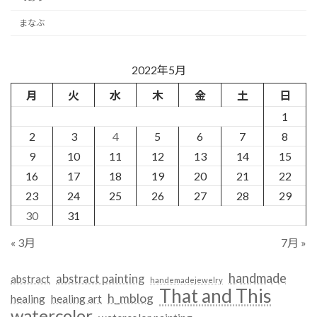
まなぶ
2022年5月
月
火
水
木
金
土
日
1
2
3
4
5
6
7
8
9
10
11
12
13
14
15
16
17
18
19
20
21
22
23
24
25
26
27
28
29
30
31
« 3月
7月 »
handmade
abstract painting
abstract
handemadejewelry
That and This
h_mblog
healing
healing art
watercolor