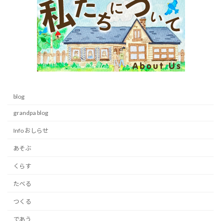
blog
grandpa blog
Info おしらせ
あそぶ
くらす
たべる
つくる
であう