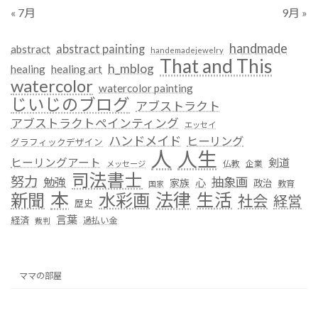
« 7月
9月 »
handmade
abstract painting
abstract
handemadejewelry
That and This
h_mblog
healing
healing art
watercolor
watercolor painting
じいじのブログ
アブストラクト
アブストラクトペインティング
エッセイ
ハンドメイド
ヒーリング
グラフィックデザイン
人
人生
ヒーリングアート
剣道
仏教
企業
メッセージ
司法書士
努力
抽象画
勉強
心
家族
政治
教育
国家
本
法律
新聞
水彩画
生活
社会
経営
歴史
言葉
経済
過払い金
裁判
ママの部屋