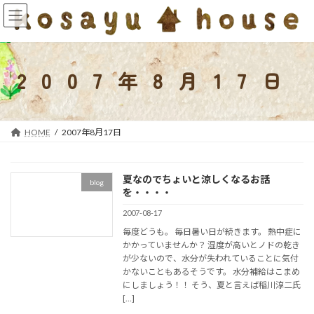
コ
ナ
ン
ビ
テ
ゲ
ン
ー
ツ
シ
2007年8月17日
へ
ョ
ス
ン
キ
に
ッ
移
HOME
2007年8月17日
プ
動
夏なのでちょいと涼しくなるお話
blog
を・・・・
2007-08-17
毎度どうも。 毎日暑い日が続きます。 熱中症に
かかっていませんか？ 湿度が高いとノドの乾き
が少ないので、水分が失われていることに気付
かないこともあるそうです。 水分補給はこまめ
にしましょう！！ そう、夏と言えば稲川淳二氏
[…]