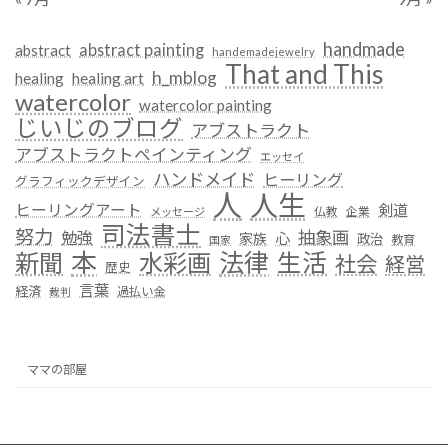
handmade
abstract painting
abstract
handemadejewelry
That and This
h_mblog
healing
healing art
watercolor
watercolor painting
じいじのブログ
アブストラクト
アブストラクトペインティング
エッセイ
ハンドメイド
ヒーリング
グラフィックデザイン
人
人生
ヒーリングアート
剣道
仏教
企業
メッセージ
司法書士
努力
抽象画
勉強
心
家族
政治
教育
国家
本
法律
新聞
水彩画
生活
社会
経営
歴史
言葉
経済
過払い金
裁判
ママの部屋