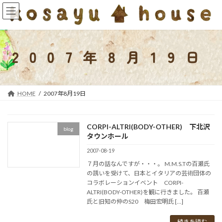
コ
ナ
ン
ビ
テ
ゲ
ン
ー
ツ
シ
2007年8月19日
へ
ョ
ス
ン
キ
に
ッ
移
HOME
2007年8月19日
プ
動
CORPI-ALTRI(BODY-OTHER) 下北沢
blog
タウンホール
2007-08-19
７月の話なんですが・・・。 M.M.S.Tの百瀬氏
の誘いを受けて、日本とイタリアの芸術団体の
コラボレーションイベント CORPI-
ALTRI(BODY-OTHER)を観に行きました。 百瀬
氏と旧知の仲のS20 梅田宏明氏 […]
続きを読む