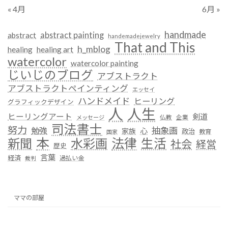
« 4月
6月 »
handmade
abstract painting
abstract
handemadejewelry
That and This
h_mblog
healing
healing art
watercolor
watercolor painting
じいじのブログ
アブストラクト
アブストラクトペインティング
エッセイ
ハンドメイド
ヒーリング
グラフィックデザイン
人
人生
ヒーリングアート
剣道
仏教
企業
メッセージ
司法書士
努力
抽象画
勉強
心
家族
政治
教育
国家
本
法律
新聞
水彩画
生活
社会
経営
歴史
言葉
経済
過払い金
裁判
ママの部屋