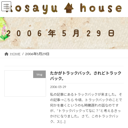
コ
ナ
ン
ビ
テ
ゲ
ン
ー
ツ
シ
2006年5月29日
へ
ョ
ス
ン
キ
に
ッ
移
HOME
2006年5月29日
プ
動
たかがトラックバック。されどトラック
blog
バック。
2006-05-29
私の記事にあるトラックバックが来ました。 そ
の記事→こちら 今頃、トラックバックのことで
何かを書くというのも時期遅れの話なのです
が、”トラックバックってなに？”と考えるきっ
かけになりました。 さて、このトラックバッ
ク、ス […]