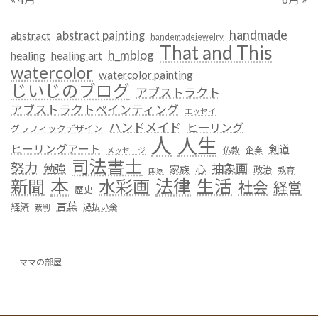
handmade
abstract painting
abstract
handemadejewelry
That and This
h_mblog
healing
healing art
watercolor
watercolor painting
じいじのブログ
アブストラクト
アブストラクトペインティング
エッセイ
ハンドメイド
ヒーリング
グラフィックデザイン
人
人生
ヒーリングアート
剣道
仏教
企業
メッセージ
司法書士
努力
抽象画
勉強
心
家族
政治
教育
国家
本
法律
新聞
水彩画
生活
社会
経営
歴史
言葉
経済
過払い金
裁判
ママの部屋