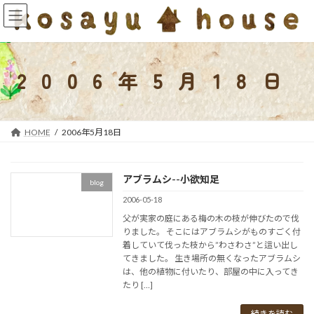
コ
ナ
ン
ビ
テ
ゲ
ン
ー
ツ
シ
2006年5月18日
へ
ョ
ス
ン
キ
に
ッ
移
HOME
2006年5月18日
プ
動
アブラムシ--小欲知足
blog
2006-05-18
父が実家の庭にある梅の木の枝が伸びたので伐
りました。 そこにはアブラムシがものすごく付
着していて伐った枝から”わさわさ”と這い出し
てきました。 生き場所の無くなったアブラムシ
は、他の植物に付いたり、部屋の中に入ってき
たり […]
続きを読む