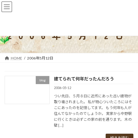
コ
ナ
ン
ビ
テ
ゲ
ン
ー
ツ
シ
2006年5月12日
へ
ョ
ス
ン
キ
に
ッ
移
HOME
2006年5月12日
プ
動
建てられて何年だったんだろう
blog
2006-05-12
つい先日、５月８日に近所にあった古い建物が
取り壊されました。 私が物心ついたころにはそ
こにあったのを記憶してます。 もう何年も人が
住んでなかったのでしょうか。 実家から中野駅
に行くときは必ずこの家の前を通ります。 木の
壁 […]
続きを読む