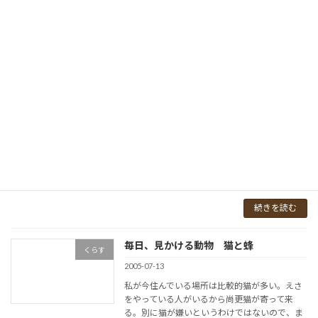
「 […]
続きを読む
M.M.S.T report 0002
あそぶ
2005-07-17
7月14日東京・新宿の某所でミーティング。今
回、MMSTの8月中旬のツアーに参加して下さ
る、R氏とNさんと顔合わせを兼ねて舞台や衣装
に関しての話し合いが持たれた。R氏は舞台美
術担当で。Nさんは衣装担当で協力してくださ
る。 […]
続きを読む
毎日、見かける動物 猫と蜂
くらす
2005-07-13
私が今住んでいる場所は比較的猫が多い。えさ
をやっている人がいるから尚更猫が寄って来
る。別に猫が嫌いというわけではないので、ま