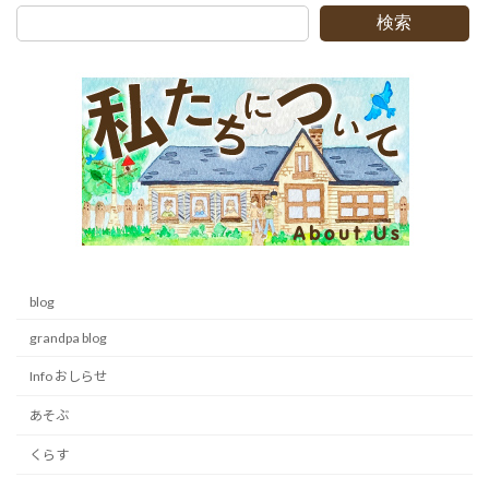
ー
ー
の
検索
ジ
ジ
ペ
ー
ジ
送
り
blog
grandpa blog
Info おしらせ
あそぶ
くらす