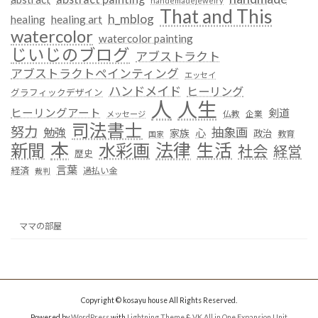
handemadejewelry
That and This
h_mblog
healing
healing art
watercolor
watercolor painting
じいじのブログ
アブストラクト
アブストラクトペインティング
エッセイ
ハンドメイド
ヒーリング
グラフィックデザイン
人
人生
ヒーリングアート
剣道
仏教
企業
メッセージ
司法書士
努力
抽象画
勉強
心
家族
政治
教育
国家
本
法律
新聞
水彩画
生活
社会
経営
歴史
言葉
経済
過払い金
裁判
ママの部屋
Copyright © kosayu house All Rights Reserved.
Powered by
WordPress
with
Lightning Theme
&
VK All in One Expansion Unit