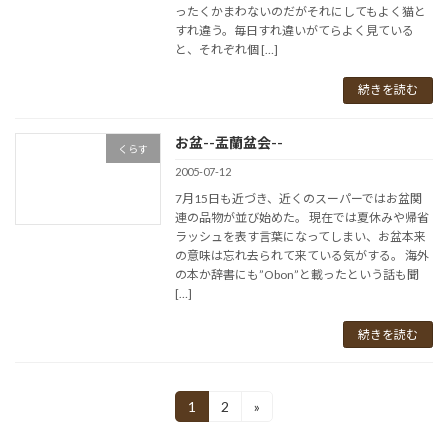
ったくかまわないのだがそれにしてもよく猫と
すれ違う。毎日すれ違いがてらよく見ている
と、それぞれ個 […]
続きを読む
お盆--盂蘭盆会--
くらす
2005-07-12
7月15日も近づき、近くのスーパーではお盆関
連の品物が並び始めた。 現在では夏休みや帰省
ラッシュを表す言葉になってしまい、お盆本来
の意味は忘れ去られて来ている気がする。 海外
の本か辞書にも”Obon”と載ったという話も聞
[…]
続きを読む
投
1
2
»
固
固
定
定
稿
ペ
ペ