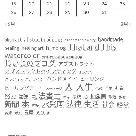
19
20
21
22
23
24
25
26
27
28
29
30
31
« 6月
8月 »
handmade
abstract painting
abstract
handemadejewelry
That and This
h_mblog
healing
healing art
watercolor
watercolor painting
じいじのブログ
アブストラクト
アブストラクトペインティング
エッセイ
ハンドメイド
ヒーリング
グラフィックデザイン
人
人生
ヒーリングアート
剣道
仏教
企業
メッセージ
司法書士
努力
抽象画
勉強
心
家族
政治
教育
国家
本
法律
新聞
水彩画
生活
社会
経営
歴史
言葉
経済
過払い金
裁判