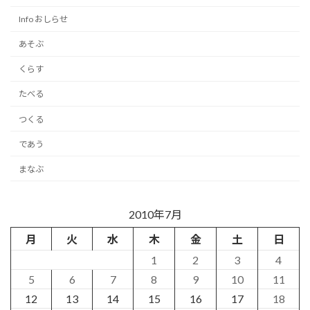
Info おしらせ
あそぶ
くらす
たべる
つくる
であう
まなぶ
2010年7月
月
火
水
木
金
土
日
1
2
3
4
5
6
7
8
9
10
11
12
13
14
15
16
17
18