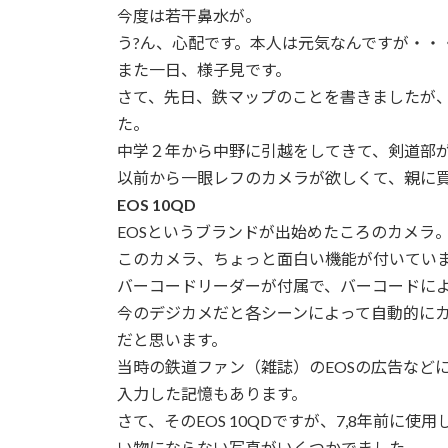
日
今度は若干鼻水が。
時
う?ん、心配です。本人は元気なんですが・・
:
また一日、様子見です。
さて、先日、鉄マップのことを書きましたが
た。
中学２年から中野に引越をしてきて、剣道部
以前から一眼レフのカメラが欲しくて、親に
EOS 10QD
EOSというブランドが出始めたころのカメラ
このカメラ、ちょっと面白い機能が付いてい
バーコードリーダーが付属で、バーコードに
今のデジカメだと各シーンによって自動的に
だと思います。
当時の鉄道ファン（雑誌）のEOSの広告など
入力した記憶もあります。
さて、そのEOS 10QDですが、7,8年前に
い物にならない写真がいくつかでました。