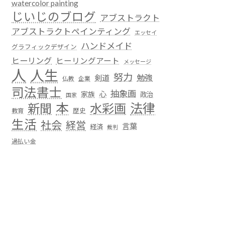
watercolor painting
じいじのブログ
アブストラクト
アブストラクトペインティング
エッセイ
ハンドメイド
グラフィックデザイン
ヒーリング
ヒーリングアート
メッセージ
人
人生
努力
勉強
剣道
仏教
企業
司法書士
抽象画
心
家族
政治
国家
本
法律
新聞
水彩画
歴史
教育
生活
社会
経営
言葉
経済
裁判
過払い金