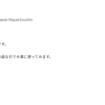
epair/RepairEos.htm
です。
。
の品なので大事に使ってみます。