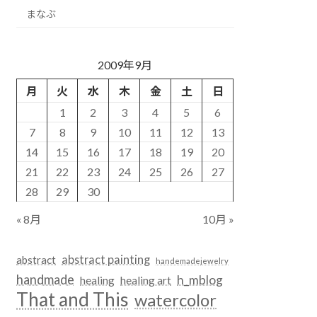
まなぶ
2009年9月
月
火
水
木
金
土
日
1
2
3
4
5
6
7
8
9
10
11
12
13
14
15
16
17
18
19
20
21
22
23
24
25
26
27
28
29
30
« 8月
10月 »
abstract painting
abstract
handemadejewelry
handmade
h_mblog
healing
healing art
That and This
watercolor