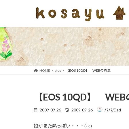
コ
ナ
ン
ビ
テ
ゲ
ン
ー
ツ
シ
へ
ョ
ス
ン
キ
に
ッ
移
プ
動
HOME
blog
【EOS 10QD】 WEBの恩恵
【EOS 10QD】 WE
最
2009-09-26
2009-09-26
パパ/Dad
終
更
娘がまた熱っぽい・・・(--;)
新