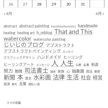
26
27
28
29
30
31
« 4月
6月 »
handmade
abstract painting
abstract
handemadejewelry
That and This
h_mblog
healing
healing art
watercolor
watercolor painting
じいじのブログ
アブストラクト
アブストラクトペインティング
エッセイ
ハンドメイド
ヒーリング
グラフィックデザイン
人
人生
ヒーリングアート
剣道
仏教
企業
メッセージ
司法書士
努力
抽象画
勉強
心
家族
政治
教育
国家
本
法律
新聞
水彩画
生活
社会
経営
歴史
言葉
経済
過払い金
裁判
ママの部屋