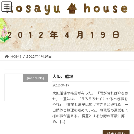
コ
ナ
ン
ビ
テ
ゲ
ン
ー
ツ
シ
2012年4月19日
へ
ョ
ス
ン
キ
に
ッ
移
HOME
2012年4月19日
プ
動
大阪、船場
grandpa blog
2012-04-19
大阪船場の格言が有った。 「雨が降れば傘をさ
せ」ー意味は、「うろうろせずにやるべき事を
やれ」 「事業と扇子は広げすぎると破れる」ー
自然体と無理を戒めている。 事務所の運営も同
様の事が言える。 得意とする分野の研鑽に努
め、 […]
続きを読む