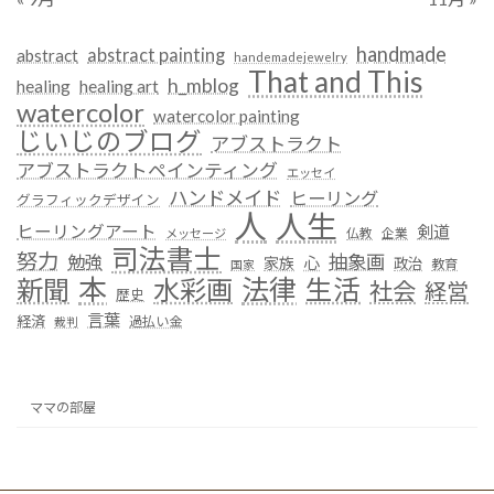
handmade
abstract painting
abstract
handemadejewelry
That and This
h_mblog
healing
healing art
watercolor
watercolor painting
じいじのブログ
アブストラクト
アブストラクトペインティング
エッセイ
ハンドメイド
ヒーリング
グラフィックデザイン
人
人生
ヒーリングアート
剣道
仏教
企業
メッセージ
司法書士
努力
抽象画
勉強
心
家族
政治
教育
国家
本
法律
新聞
水彩画
生活
社会
経営
歴史
言葉
経済
過払い金
裁判
ママの部屋