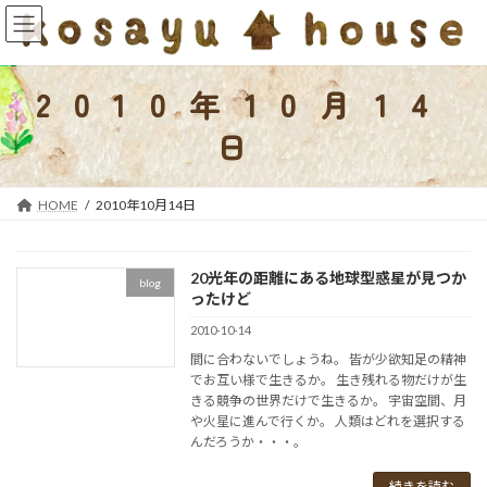
コ
ナ
ン
ビ
テ
ゲ
ン
ー
2010年10月14
ツ
シ
へ
ョ
日
ス
ン
キ
に
ッ
移
HOME
2010年10月14日
プ
動
20光年の距離にある地球型惑星が見つか
blog
ったけど
2010-10-14
間に合わないでしょうね。 皆が少欲知足の精神
でお互い様で生きるか。 生き残れる物だけが生
きる競争の世界だけで生きるか。 宇宙空間、月
や火星に進んで行くか。 人類はどれを選択する
んだろうか・・・。
続きを読む