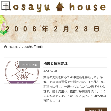
コ
ナ
ン
ビ
テ
ゲ
ン
ー
ツ
シ
2008年2月28日
へ
ョ
ス
ン
キ
に
ッ
移
HOME
2008年2月28日
プ
動
稽古と債務整理
grandpa blog
2008-02-28
業務の充実を図るため事務所を移転した。準
備、その後の運営で忙殺された。 1ヶ月ぶりに
朝稽古に行く。一度休むとなかなか来ずらいと
話す。鏑木先生が、稽古は毎朝顔を洗うように
するものですよ。と諭したと言う。 仕事も債務
整理もこ […]
続きを読む