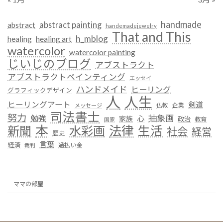
handmade
abstract painting
abstract
handemadejewelry
That and This
h_mblog
healing
healing art
watercolor
watercolor painting
じいじのブログ
アブストラクト
アブストラクトペインティング
エッセイ
ハンドメイド
ヒーリング
グラフィックデザイン
人
人生
ヒーリングアート
剣道
仏教
企業
メッセージ
司法書士
努力
抽象画
勉強
心
家族
政治
教育
国家
本
法律
新聞
水彩画
生活
社会
経営
歴史
言葉
経済
過払い金
裁判
ママの部屋