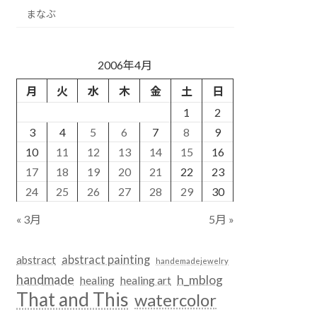
まなぶ
2006年4月
月
火
水
木
金
土
日
1
2
3
4
5
6
7
8
9
10
11
12
13
14
15
16
17
18
19
20
21
22
23
24
25
26
27
28
29
30
« 3月
5月 »
abstract painting
abstract
handemadejewelry
handmade
h_mblog
healing
healing art
That and This
watercolor