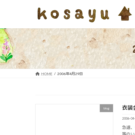
コ
ナ
ン
ビ
テ
ゲ
ン
ー
ツ
シ
へ
ョ
ス
ン
キ
に
ッ
移
プ
動
HOME
2006年4月29日
衣装
blog
2006-04
急遽、
等のい