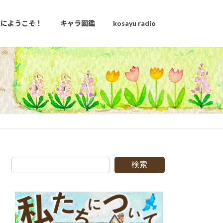
u家にようこそ！
キャラ図鑑
kosayu radio
日
検索