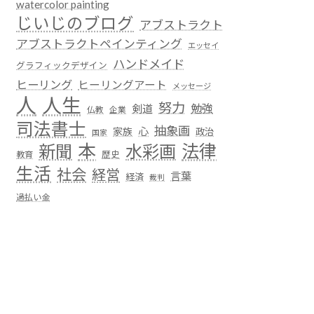
watercolor painting
じいじのブログ
アブストラクト
アブストラクトペインティング
エッセイ
ハンドメイド
グラフィックデザイン
ヒーリング
ヒーリングアート
メッセージ
人
人生
努力
勉強
剣道
仏教
企業
司法書士
抽象画
心
家族
政治
国家
本
法律
新聞
水彩画
歴史
教育
生活
社会
経営
言葉
経済
裁判
過払い金