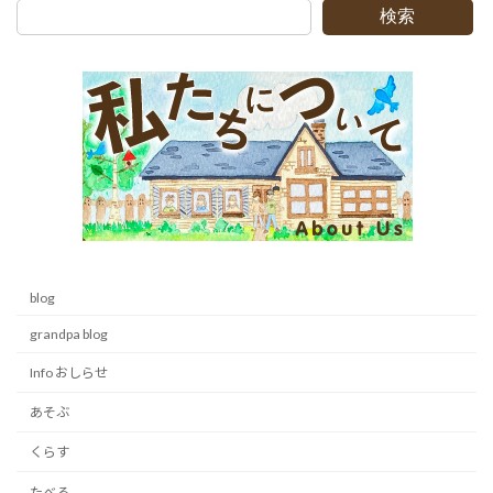
検索
blog
grandpa blog
Info おしらせ
あそぶ
くらす
たべる