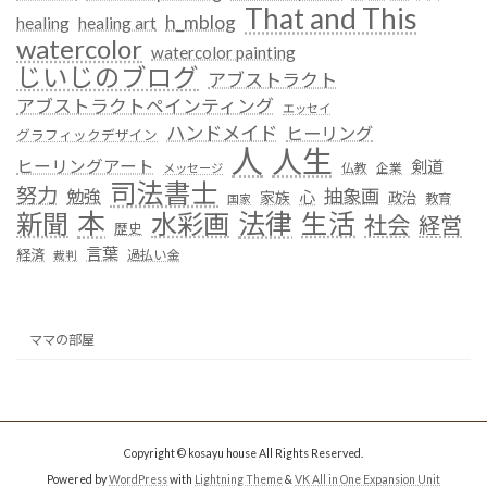
That and This
h_mblog
healing
healing art
watercolor
watercolor painting
じいじのブログ
アブストラクト
アブストラクトペインティング
エッセイ
ハンドメイド
ヒーリング
グラフィックデザイン
人
人生
ヒーリングアート
剣道
仏教
企業
メッセージ
司法書士
努力
抽象画
勉強
心
家族
政治
教育
国家
本
法律
新聞
水彩画
生活
社会
経営
歴史
言葉
経済
過払い金
裁判
ママの部屋
Copyright © kosayu house All Rights Reserved.
Powered by
WordPress
with
Lightning Theme
&
VK All in One Expansion Unit