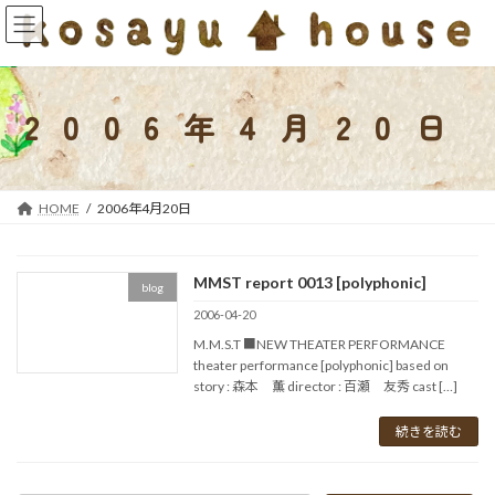
コ
ナ
ン
ビ
テ
ゲ
ン
ー
ツ
シ
2006年4月20日
へ
ョ
ス
ン
キ
に
ッ
移
HOME
2006年4月20日
プ
動
MMST report 0013 [polyphonic]
blog
2006-04-20
M.M.S.T ■NEW THEATER PERFORMANCE
theater performance [polyphonic] based on
story : 森本 薫 director : 百瀬 友秀 cast […]
続きを読む