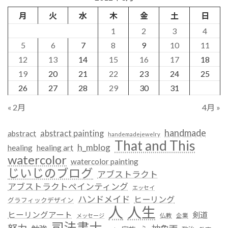
月
火
水
木
金
土
日
1
2
3
4
5
6
7
8
9
10
11
12
13
14
15
16
17
18
19
20
21
22
23
24
25
26
27
28
29
30
31
« 2月
4月 »
handmade
abstract painting
abstract
handemadejewelry
That and This
h_mblog
healing
healing art
watercolor
watercolor painting
じいじのブログ
アブストラクト
アブストラクトペインティング
エッセイ
ハンドメイド
ヒーリング
グラフィックデザイン
人
人生
ヒーリングアート
剣道
仏教
企業
メッセージ
司法書士