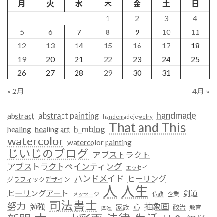
月
火
水
木
金
土
日
1
2
3
4
5
6
7
8
9
10
11
12
13
14
15
16
17
18
19
20
21
22
23
24
25
26
27
28
29
30
31
« 2月
4月 »
handmade
abstract painting
abstract
handemadejewelry
That and This
h_mblog
healing
healing art
watercolor
watercolor painting
じいじのブログ
アブストラクト
アブストラクトペインティング
エッセイ
ハンドメイド
ヒーリング
グラフィックデザイン
人
人生
ヒーリングアート
剣道
仏教
企業
メッセージ
司法書士
努力
抽象画
勉強
心
家族
政治
教育
国家