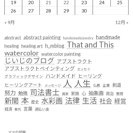
19
20
21
22
23
24
25
26
27
28
29
30
« 9月
12月 »
handmade
abstract painting
abstract
handemadejewelry
That and This
h_mblog
healing
healing art
watercolor
watercolor painting
じいじのブログ
アブストラクト
アブストラクトペインティング
エッセイ
ハンドメイド
ヒーリング
グラフィックデザイン
人
人生
ヒーリングアート
剣道
仏教
企業
メッセージ
司法書士
努力
抽象画
勉強
心
家族
政治
教育
国家
本
法律
新聞
水彩画
生活
社会
経営
歴史
言葉
経済
過払い金
裁判
ママの部屋