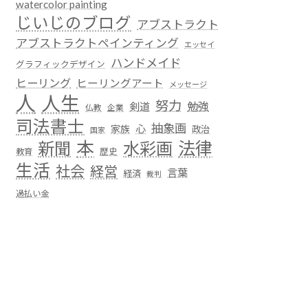
watercolor painting
じいじのブログ
アブストラクト
アブストラクトペインティング
エッセイ
ハンドメイド
グラフィックデザイン
ヒーリング
ヒーリングアート
メッセージ
人
人生
努力
勉強
剣道
仏教
企業
司法書士
抽象画
心
家族
政治
国家
本
法律
新聞
水彩画
歴史
教育
生活
社会
経営
言葉
経済
裁判
過払い金