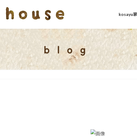
kosay
blog