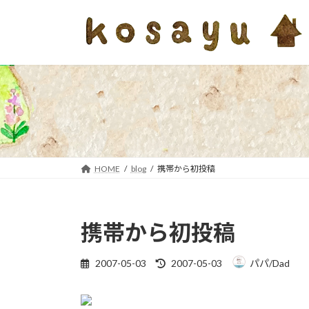
コ
ナ
ン
ビ
テ
ゲ
ン
ー
ツ
シ
へ
ョ
ス
ン
キ
に
ッ
移
プ
動
HOME
blog
携帯から初投稿
携帯から初投稿
最
2007-05-03
2007-05-03
パパ/Dad
終
更
新