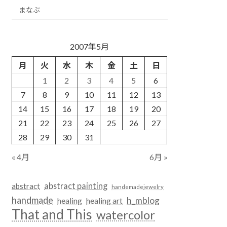
まなぶ
2007年5月
月
火
水
木
金
土
日
1
2
3
4
5
6
7
8
9
10
11
12
13
14
15
16
17
18
19
20
21
22
23
24
25
26
27
28
29
30
31
« 4月
6月 »
abstract painting
abstract
handemadejewelry
handmade
h_mblog
healing
healing art
That and This
watercolor