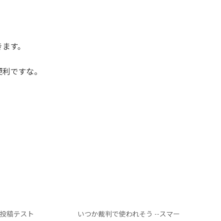
きます。
便利ですな。
らの投稿テスト
いつか裁判で使われそう --スマー