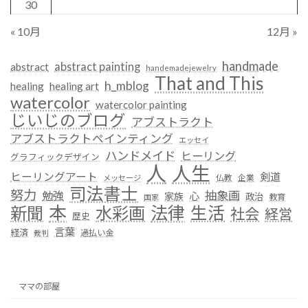
30
« 10月
12月 »
handmade
abstract painting
abstract
handemadejewelry
That and This
h_mblog
healing
healing art
watercolor
watercolor painting
じいじのブログ
アブストラクト
アブストラクトペインティング
エッセイ
ハンドメイド
ヒーリング
グラフィックデザイン
人
人生
ヒーリングアート
剣道
仏教
企業
メッセージ
司法書士
努力
抽象画
勉強
心
家族
政治
教育
国家
本
法律
新聞
水彩画
生活
社会
経営
歴史
言葉
経済
過払い金
裁判
ママの部屋