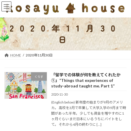
コ
ナ
ン
ビ
テ
ゲ
ン
ー
2020年11月30
ツ
シ
へ
ョ
日
ス
ン
キ
に
ッ
移
HOME
2020年11月30日
プ
動
「留学での体験が何を教えてくれたか
くらす
①」“Things that experiences of
study-abroad taught me. Part 1”
2020-11-30
(English below) 新年度の始まりが9月のアメリ
カ。 高校を3月で卒業して大学入学の9月まで時
間があった半年。 少しでも資金を増やすのに1
ヶ月ぐらい まだ日本にいるうちにバイトをし
て。 それから4月の終わりに […]