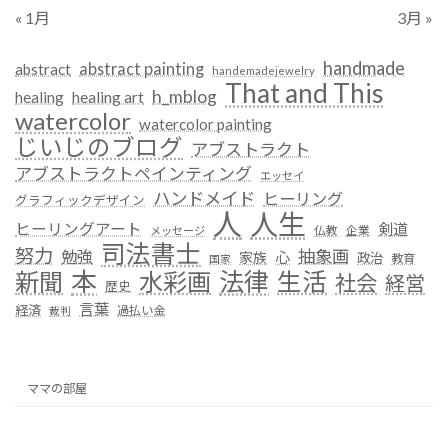
« 1月
3月 »
handmade
abstract painting
abstract
handemadejewelry
That and This
h_mblog
healing
healing art
watercolor
watercolor painting
じいじのブログ
アブストラクト
アブストラクトペインティング
エッセイ
ハンドメイド
ヒーリング
グラフィックデザイン
人
人生
ヒーリングアート
剣道
仏教
企業
メッセージ
司法書士
努力
抽象画
勉強
心
家族
政治
教育
国家
本
法律
新聞
水彩画
生活
社会
経営
歴史
言葉
経済
過払い金
裁判
ママの部屋