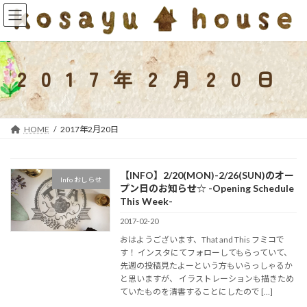
コ
ナ
ン
ビ
テ
ゲ
ン
ー
ツ
シ
2017年2月20日
へ
ョ
ス
ン
キ
に
ッ
移
HOME
2017年2月20日
プ
動
【INFO】2/20(MON)-2/26(SUN)のオー
Info おしらせ
プン日のお知らせ☆ -Opening Schedule
This Week-
2017-02-20
おはようございます、That and This フミコで
す！ インスタにてフォローしてもらっていて、
先週の投稿見たよーという方もいらっしゃるか
と思いますが、 イラストレーションも描きため
ていたものを清書することにしたので […]